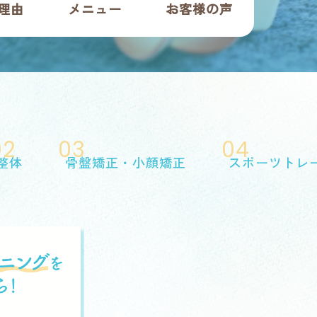
理由
メニュー
お客様の声
02
03
04
整体
骨盤矯正・小顔矯正
スポーツトレ