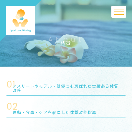
About
特徴
01
アスリートやモデル・俳優にも選ばれた実績ある体質
改善
02
運動・食事・ケアを軸にした体質改善指導